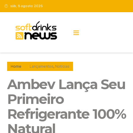
sáb, 8 agosto 2026
NOVIDADES SOFTDRINKS TECH
Home
Lançamentos
,
Notícias
Ambev Lança Seu
Primeiro
Refrigerante 100%
Natural