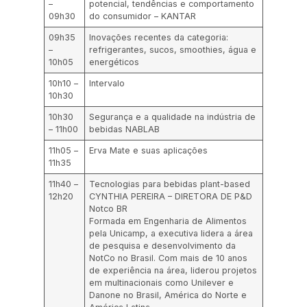
–
potencial, tendências e comportamento
09h30
do consumidor – KANTAR
09h35
Inovações recentes da categoria:
–
refrigerantes, sucos, smoothies, água e
10h05
energéticos
10h10 –
Intervalo
10h30
10h30
Segurança e a qualidade na indústria de
– 11h00
bebidas NABLAB
11h05 –
Erva Mate e suas aplicações
11h35
11h40 –
Tecnologias para bebidas plant-based
12h20
CYNTHIA PEREIRA – DIRETORA DE P&D
Notco BR
Formada em Engenharia de Alimentos
pela Unicamp, a executiva lidera a área
de pesquisa e desenvolvimento da
NotCo no Brasil. Com mais de 10 anos
de experiência na área, liderou projetos
em multinacionais como Unilever e
Danone no Brasil, América do Norte e